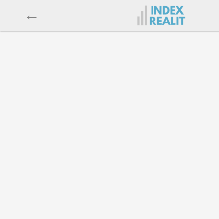
←
Byt
Dům