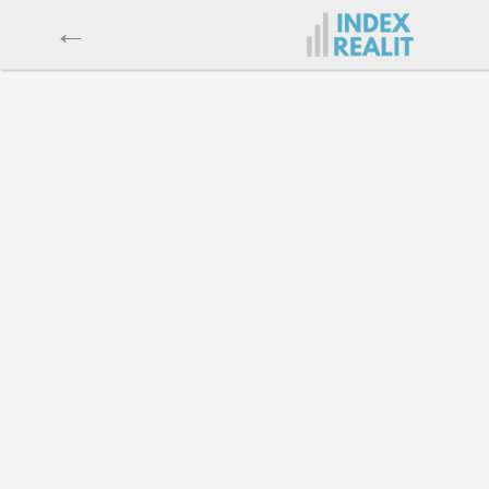
←
Byt
Dům